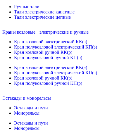
Ручные тали
Тали электрические канатные
Тали электрические цепные
Краны козловые электрические и ручные
Кран козловой электрический КК(э)
Кран полукозловой электрический КП(э)
Кран козловой ручной КК(р)
Кран полукозловой ручной КП(р)
Кран козловой электрический КК(э)
Кран полукозловой электрический КП(э)
Кран козловой ручной КК(р)
Кран полукозловой ручной КП(р)
Эстакады и монорельсы
Эстакады и пути
Монорельсы
Эстакады и пути
Монорельсы