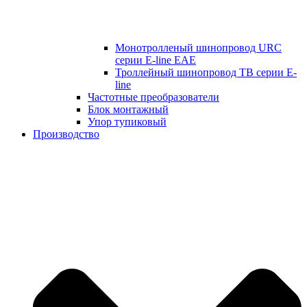
Монотролленый шинопровод URC
серии E-line EAE
Троллейный шинопровод ТВ серии E-
line
Частотные преобразователи
Блок монтажный
Упор тупиковый
Производство