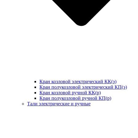
Кран козловой электрический КК(э)
Кран полукозловой электрический КП(э)
Кран козловой ручной КК(р)
Кран полукозловой ручной КП(р)
Тали электрические и ручные