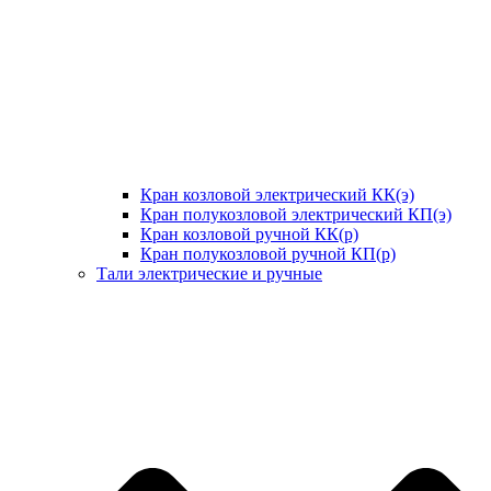
Кран козловой электрический КК(э)
Кран полукозловой электрический КП(э)
Кран козловой ручной КК(р)
Кран полукозловой ручной КП(р)
Тали электрические и ручные